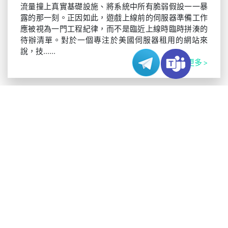
流量撞上真實基礎設施、將系統中所有脆弱假設一一暴
露的那一刻。正因如此，遊戲上線前的伺服器準備工作
應被視為一門工程紀律，而不是臨近上線時臨時拼湊的
待辦清單。對於一個專注於美國伺服器租用的網站來
說，技......
閱讀更多 >
VARIDATA 官方博客
短劇出海選香港還是美國伺服器租用？
發布日期：2026-04-08
短劇熱潮的興起，使短劇出海伺服器租用從一個單純的
採購問題，轉變成真正的基礎設施課題。一旦平台開始
面向跨境行動用戶提供服務，伺服器所在區域就不再只
是部署參數，而會成為應用堆疊的一部分。這個問題通
常被簡化為香港與美國之間的二選一，但真正的工程問
題其......
閱讀更多 >