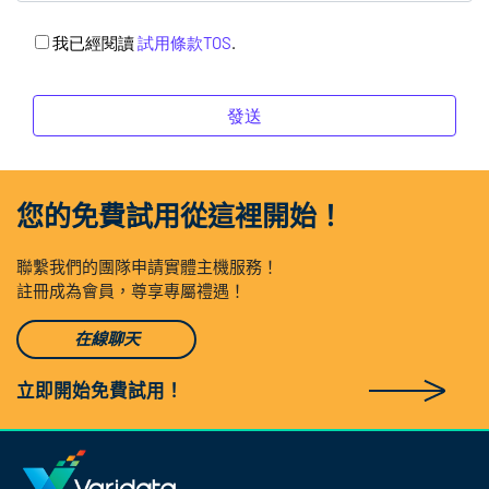
我已經閱讀
試用條款TOS
.
Please
Please
leave
leave
this
this
field
field
empty.
empty.
您的免費試用從這裡開始！
聯繫我們的團隊申請實體主機服務！
註冊成為會員，尊享專屬禮遇！
在線聊天
立即開始免費試用！