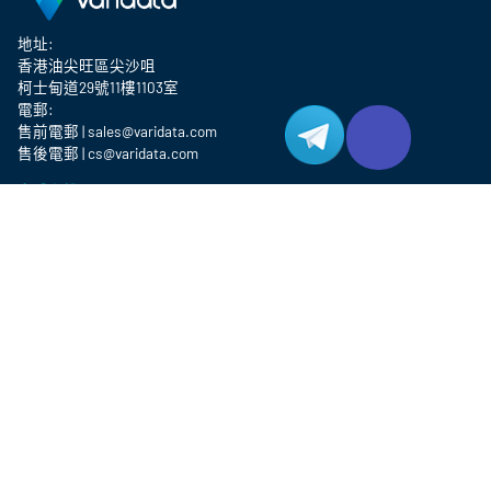
地址:
香港油尖旺區尖沙咀
柯士甸道29號11樓1103室
電郵:
售前電郵 | sales@varidata.com
售後電郵 | cs@varidata.com
實體主機
香港主機
洛杉磯主機
東京主機
臺北主機
首爾主機
胡志明市主機
金邊主機
增值服務
運算優化雲端主機
IPLC