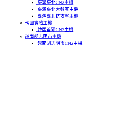
臺灣臺北CN2主機
臺灣臺北大頻寬主機
臺灣臺北抗攻擊主機
韓國實體主機
韓國首爾CN2主機
越南胡志明市主機
越南胡志明市CN2主機
柬埔寨實體主機
柬埔寨金邊CN2主機
關於我們
聯繫Varidata
支付方式
Varidata官方博客
服務條款
知識庫
FAQ
購物車
免費測試