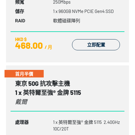
250Mbps
頻寬
1 x 960GB NVMe PCIE Gen4 SSD
儲存
軟體磁碟陣列
RAID
HKD $
468.00
立即配置
/ 月
首月半價
東京 50G 抗攻擊主機
1 x 英特爾至強® 金牌 5115
戴爾
1 x 英特爾至強® 金牌 5115 2.40GHz
處理器
10C/20T