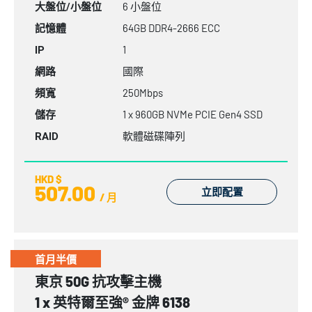
6 小盤位
大盤位/小盤位
64GB
DDR4-2666
ECC
記憶體
1
IP
國際
網路
250Mbps
頻寬
1 x 960GB NVMe PCIE Gen4 SSD
儲存
軟體磁碟陣列
RAID
HKD $
507.00
立即配置
/ 月
首月半價
東京 50G 抗攻擊主機
1 x 英特爾至強® 金牌 6138