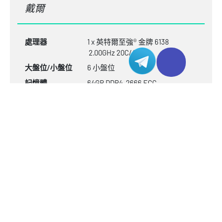
戴爾
1 x 英特爾至強® 金牌 6138
處理器
2.00GHz 20C/40T
6 小盤位
大盤位/小盤位
64GB
DDR4-2666
ECC
記憶體
1
IP
國際
網路
250Mbps
頻寬
1 x 960GB NVMe PCIE Gen4 SSD
儲存
軟體磁碟陣列
RAID
HKD $
585.00
立即配置
/ 月