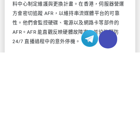
料中心制定維護與更換計畫。在香港，伺服器營運
方會密切追蹤 AFR，以維持串流媒體平台的可靠
性。他們會監控硬碟、電源以及網路卡等部件的
AFR。AFR 能直觀反映硬體故障率，並協助預防
24/7 直播過程中的意外停機。
注意：AFR 與平均故障時間（Mean Time To
Failure）不同。AFR 表示一年內發生故障的機率，
而平均故障時間則估算元件可持續運作多久。
24/7 直播的關鍵數據
執行 24/7 直播的香港伺服器面臨獨特挑戰。直播要
求持續線上，並對故障做出快速回應。資料中心回
報，多數硬體元件的年度故障率低於 1%。企業級硬
碟的 AFR 通常在 0.5%–1% 之間；SSD 的 AFR 更
低，往往低於 0.3%。電源與散熱風扇的 AFR 一般