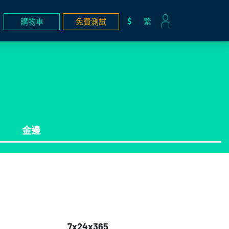
繁
購物車
免費測試
金邊
7x24x365