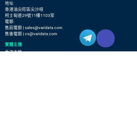
地址:
香港油尖旺區尖沙咀
柯士甸道29號11樓1103室
電郵:
售前電郵 | sales@varidata.com
售後電郵 | cs@varidata.com
實體主機
香港主機
洛杉磯主機
東京主機
臺北主機
首爾主機
胡志明市主機
金邊主機
增值服務
運算優化雲端主機
IPLC
多雲連接
網路測試工具