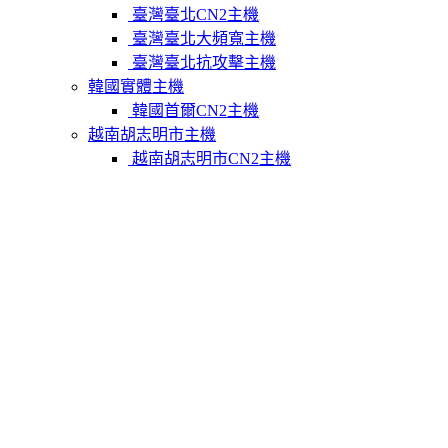
臺灣臺北CN2主機
臺灣臺北大頻寬主機
臺灣臺北抗攻擊主機
韓國實體主機
韓國首爾CN2主機
越南胡志明市主機
越南胡志明市CN2主機
柬埔寨實體主機
柬埔寨金邊CN2主機
關於我們
聯繫Varidata
支付方式
Varidata官方博客
服務條款
知識庫
FAQ
購物車
免費測試