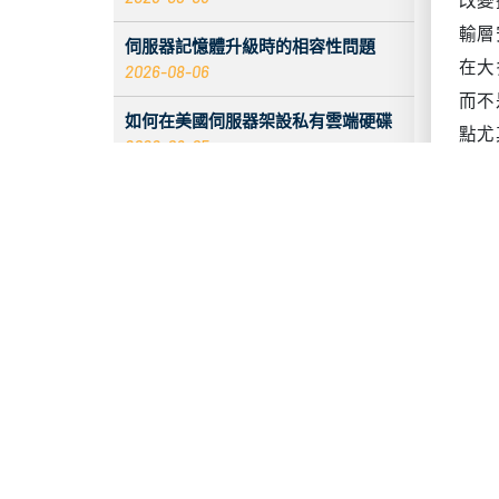
環境
質只
伺服器記憶體升級時的相容性問題
2026-08-06
向是
如何在美國伺服器架設私有雲端硬碟
S
2026-08-05
當人
2026 香港伺服器：CentOS 與
驗證
Debian 系統比較
2026-08-05
階段
選擇
伺服器 ECC 記憶體錯誤增加時會發生
什麼
網
2026-08-05
組
入站標籤無資料的原因與解決辦法
2026-08-04
延
從協