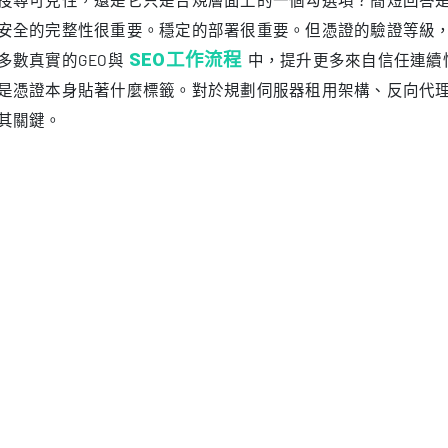
中，採用多語言路由，在負載平衡層終止TLS，並透過多個子
是其中一層。真正影響可發現性的，是加密鏈路是否從第一個
否確定且一致，以及爬蟲看到的每一個URL是否都有清晰統一
SL憑證等級究竟意味著什麼
們談論憑證「等級」時，通常指的是簽發時採用的驗證模型。
流程上，而不是HTTPS所承擔的基礎加密目標本身。憑證的作
；而驗證流程決定的是，簽發機構在發證前做了多少身分校驗
，而不是一個可以單獨拿來做搜尋優化的策略按鈕。
域驗證：
證明申請者對網域擁有控制權，通常已足以滿足標準網站
織驗證：
增加企業主體身分核驗，更適合正式的公司官網或商務站
伸驗證：
採用更嚴格的身分審核，但對爬蟲而言，並不會因此形成
定層面看，使用者與爬蟲真正關心的是TLS工作階段是否有效