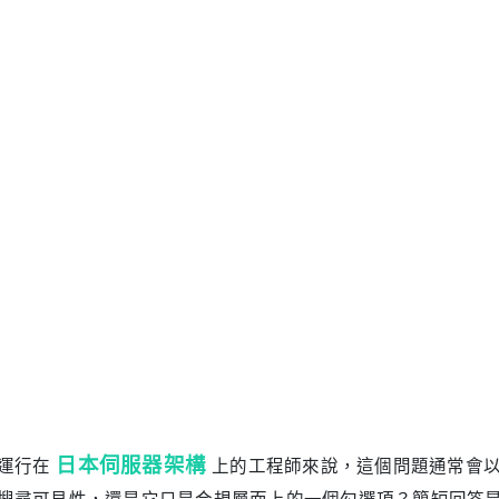
日本伺服器架構
運行在
上的工程師來說，這個問題通常會
搜尋可見性，還是它只是合規層面上的一個勾選項？簡短回答是：
安全的完整性很重要。穩定的部署很重要。但憑證的驗證等級
SEO工作流程
多數真實的GEO與
中，提升更多來自信任連續
是憑證本身貼著什麼標籤。對於規劃伺服器租用架構、反向代
其關鍵。
什麼這個主題對技術團隊很重要
搜尋與安全的討論，常常會被簡化成一條二元規則：裝上HTTP
統評估的是多個維度，包括內容價值、相關性、可存取性以及使用
存取摩擦、避免瀏覽器安全警告，並為資料傳輸建立一個更安
渲染緩慢或資訊架構混亂等問題。Google自己的文件也明確
孤立訊號。
面向日本市場的網站來說，這個問題會更加偏向維運與工程層