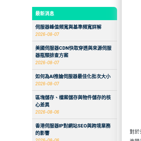
對於
改變
最新消息
輸層
伺服器峰值頻寬與基準頻寬詳解
在大
2026-08-07
而不
美國伺服器CDN快取穿透與來源伺服
點尤
器瓶頸排查方案
2026-08-07
為
如何為AI推論伺服器最佳化批次大小
圍繞
2026-08-07
尋系
區塊儲存、檔案儲存與物件儲存的核
減少
心差異
弱、
2026-08-06
一個
香港伺服器IP對網站SEO與跨境業務
的影響
對於
2026-08-06