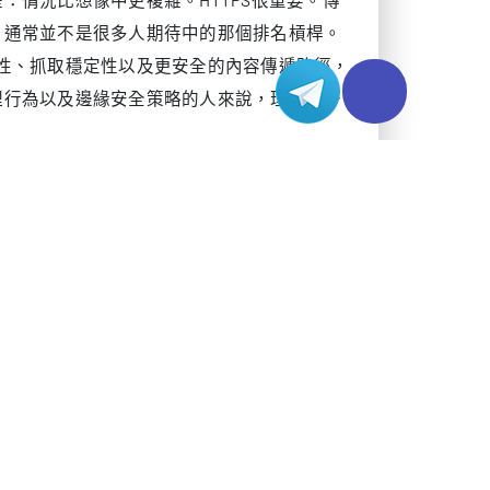
網域分發靜態資源。在這樣的環境裡，憑證品
位元組到最後一個資源都被正確部署，重新導
的規範版本。
簡單來說，不同等級的差異，更多體現在身分
用，是讓網站建立一個經過驗證且加密的工作
。從工程視角看，這首先是安全與信任層面的
傳遞場景。
點。
一種本質不同的加密通道。
、主機名稱是否匹配、憑證鏈是否可信，以及