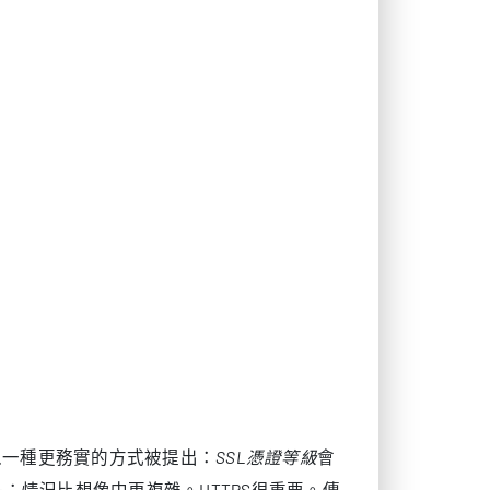
以一種更務實的方式被提出：
SSL憑證等級
會
情況比想像中更複雜。HTTPS很重要。傳
，通常並不是很多人期待中的那個排名槓桿。
性、抓取穩定性以及更安全的內容傳遞路徑，
理行為以及邊緣安全策略的人來說，理解這一
S，排名就會提升。這樣的表述並不完整。搜
者體驗。HTTPS的確有幫助，因為它可以
全的基礎環境，但它並不會神奇地掩蓋內容薄
指出，排名來自多個系統的共同作用，而不是某
面。一個站點可能部署在區域性的伺服器租用