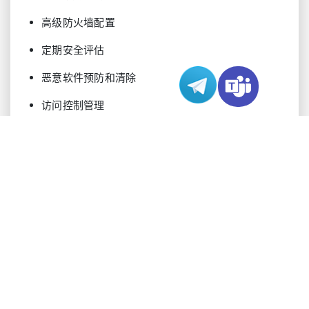
高级防火墙配置
定期安全评估
恶意软件预防和清除
访问控制管理
性能优化服务
通过复杂的监控和优化流程持续关注服务器性能。
技术团队分析系统指标、调整配置并实施改进以维
持最高效率。这种主动方法有助于防止性能下降并
确保持续的服务交付。
备份和恢复系统
全面的数据保护构成了托管服务器解决方案的重要