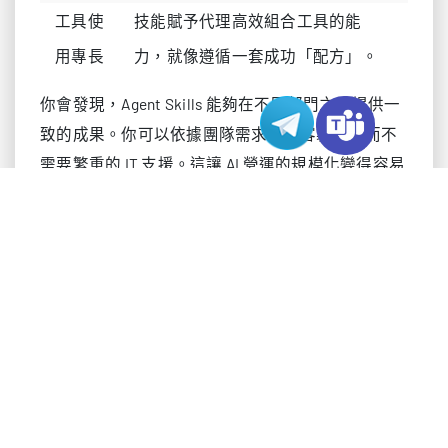
工具使
技能賦予代理高效組合工具的能
用專長
力，就像遵循一套成功「配方」。
你會發現，Agent Skills 能夠在不同部門之間提供一
致的成果。你可以依據團隊需求進行客製化，而不
需要繁重的 IT 支援。這讓 AI 營運的規模化變得容易
得多。許多使用者表示，這些技能有助於自動化工
作流程並提升生產力。你可以像管理設計系統中的
元件一樣組織技能，使其可重複使用且便於分享。
Agent Skills 也讓 AI 開發更加開放。你不必是程式設
計師也能建構或使用一個技能。財務、招募或法律
領域的專家可以將自己的知識打包到簡單的資料夾
中。這種方式讓你無須撰寫程式碼也能自動化任
務，從而讓更多人能夠參與 AI 專案。