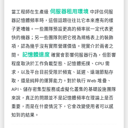
伺服器租用環境
當工程師在生產級
中評估伺服
器記憶體頻率時，這個話題往往比它本來應有的樣
子更嘈雜。一些團隊預設更高的頻率就一定代表更
快的機器；另一些團隊則把它視為規格表上的裝飾
項，認為幾乎沒有實際營運價值。現實介於兩者之
記憶體速度
間。
確實會影響伺服器行為，但影響
程度取決於工作負載型態、記憶體拓撲、CPU 需
求，以及平台目前受限於頻寬、延遲、遠端節點存
取，還是純粹的運算能力。對於執行 Web 堆疊、
API、儲存密集型服務或虛擬化叢集的基礎設施團隊
來說，真正的問題並不是記憶體頻率在理論上是否
重要，而是在什麼情況下，它會改變使用者可以感
知到的結果。