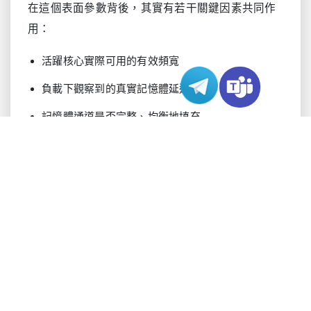
在這個表面參數背後，其實有若干關鍵因素共同作
用：
活躍核心實際可用的有效頻寬
負載下觀察到的真實記憶體延遲
記憶體通道是否完整、均衡地填充
本地 NUMA 存取與遠端 NUMA 存取的比例
工作集大小相對於快取層級的關係
作業系統中的排程與任務放置策略
換句話說，只有在應用確實對記憶體敏感時，記憶
體頻率的提升才最有價值。如果真正限制系統節奏
的是其他子系統，那麼它的幫助就會大打折扣。