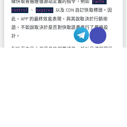
緣快取普遍遵循源站定義的指令，例如
Cache-
、
以及 CDN 自訂快取標頭。因
Control
Expires
此，APP 的最終效能表現，與其說取決於行銷術
語，不如說取決於是否對快取語義進行了嚴格設
計。
對於面向日本使用者的部署場景，設計目標其實很
明確：讓源站儘可能靠近主要使用者區域，減少跨
境回源鏈路，並確保邊緣網路能夠承受高頻重複讀
取。如果你的核心使用者集中在東京、大阪或周邊
區域，那麼將源站放在日本伺服器上，可以顯著降
低快取未命中與重新驗證的成本。這一點尤其適用
於同時採用伺服器租用或伺服器託管架構的業務，
因為這類模式通常希望將應用資料與靜態資源一併
維持在同一地區的網路邊界之內。