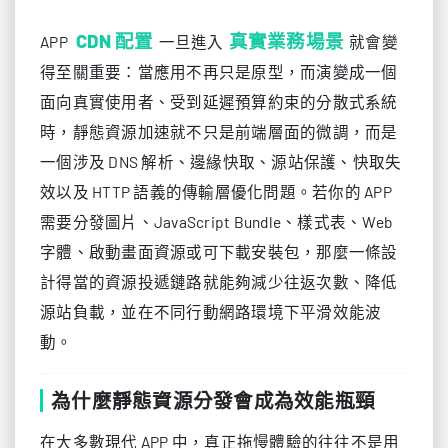
CDN 配置
真實業務場景
APP
一旦進入
就會變
得至關重要：當應用不再只是原型，而演變成一個
面向真實使用者、受到延遲預算約束的分散式系統
時，靜態資源加速就不只是前端層面的微調，而是
一個涉及 DNS 解析、邊緣快取、源站保護、快取失
效以及 HTTP 語義的傳輸層優化問題。若你的 APP
需要分發圖片、JavaScript Bundle、樣式表、Web
字體、啟動畫面資源或可下載安裝包，那麼一條設
計得當的資源投遞鏈路就能夠減少往返次數、降低
源站負載，並在不同行動網路環境下平滑效能波
動。
為什麼靜態資源分發會成為效能瓶頸
在大多數現代 APP 中，真正拖慢體驗的往往不是用