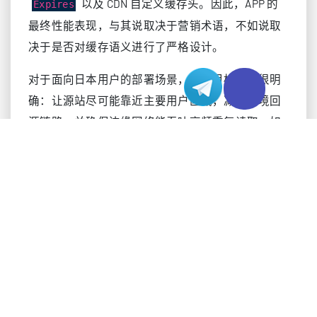
以及 CDN 自定义缓存头。因此，APP 的
Expires
最终性能表现，与其说取决于营销术语，不如说取
决于是否对缓存语义进行了严格设计。
对于面向日本用户的部署场景，设计目标其实很明
确：让源站尽可能靠近主要用户区域，减少跨境回
源链路，并确保边缘网络能吞吐高频重复读取。如
果你的核心用户集中在东京、大阪或周边区域，那
么将源站放在日本服务器上，可以显著降低缓存未
命中和重新验证的代价。这一点尤其适用于同时采
用服务器租用或服务器托管架构的业务，因为这类
模式通常希望将应用数据与静态资源一并保持在同
一地区网络边界内。
在修改 DNS 与缓存规则之前需要做哪些准备