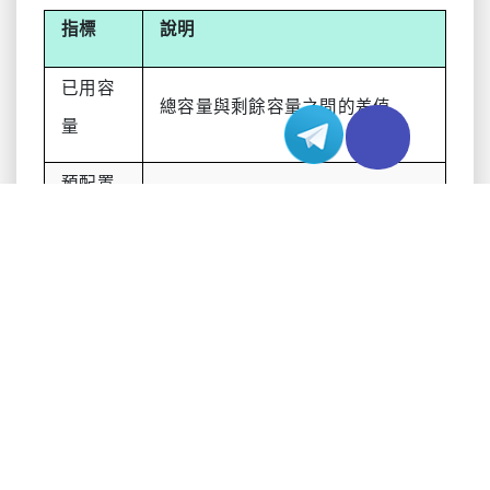
指標
說明
已用容
總容量與剩餘容量之間的差值
量
預配置
你與供應商簽約時約定的容量
容量
平均容
在一段時間內可用容量的平均值
量
頻寬評
平均容量與預配置容量的百分比
分
整體品
容量維持在預配置容量 90% 以上