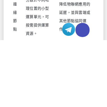
分散於不同地
邊
降低物聯網應用的
理位置的小型
緣
延遲，並與雲端或
運算單元，可
節
其他節點協同運
按需提供運算
點
作。
資源。
閘
作為終端裝置
促進節點與雲端之
道
與雲端之間的
間的通訊和數據傳
裝
中介，負責管
輸。
置
理數據流。
雲
將運算推向更接近
邊
資源豐富的電
終端使用者的位
節
腦或叢集，用
置，以盡可能降低