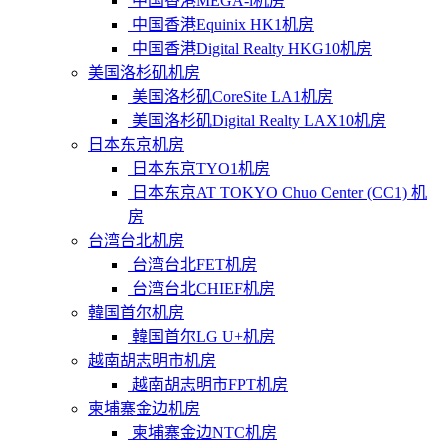
中国香港MEGA-i机房
中国香港Equinix HK1机房
中国香港Digital Realty HKG10机房
美国洛杉矶机房
美国洛杉矶CoreSite LA1机房
美国洛杉矶Digital Realty LAX10机房
日本东京机房
日本东京TYO1机房
日本东京AT TOKYO Chuo Center (CC1) 机
房
台湾台北机房
台湾台北FET机房
台湾台北CHIEF机房
韓国首尔机房
韓国首尔LG U+机房
越南胡志明市机房
越南胡志明市FPT机房
柬埔寨金边机房
柬埔寨金边NTC机房