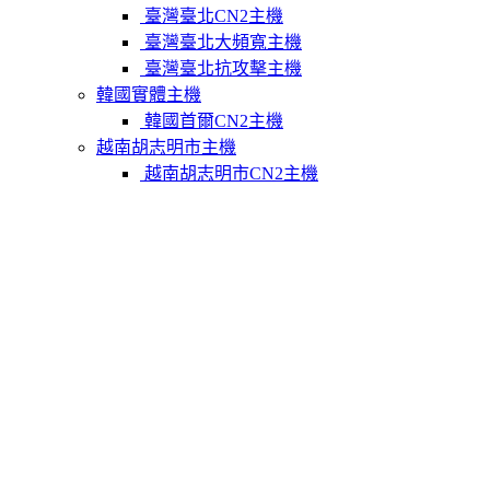
臺灣臺北CN2主機
臺灣臺北大頻寬主機
臺灣臺北抗攻擊主機
韓國實體主機
韓國首爾CN2主機
越南胡志明市主機
越南胡志明市CN2主機
柬埔寨實體主機
柬埔寨金邊CN2主機
關於我們
聯繫Varidata
支付方式
Varidata官方博客
服務條款
知識庫
FAQ
購物車
免費測試