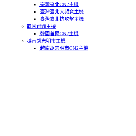
臺灣臺北CN2主機
臺灣臺北大頻寬主機
臺灣臺北抗攻擊主機
韓國實體主機
韓國首爾CN2主機
越南胡志明市主機
越南胡志明市CN2主機
柬埔寨實體主機
柬埔寨金邊CN2主機
關於我們
聯繫Varidata
支付方式
Varidata官方博客
服務條款
知識庫
FAQ
購物車
免費測試