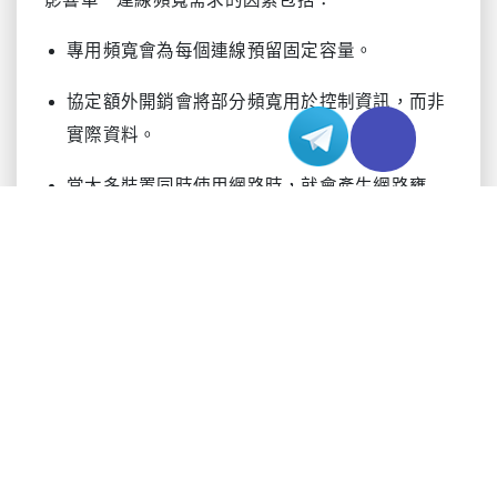
影響單一連線頻寬需求的因素包括：
專用頻寬會為每個連線預留固定容量。
協定額外開銷會將部分頻寬用於控制資訊，而非
實際資料。
當太多裝置同時使用網路時，就會產生網路壅
塞。
距離與延遲會降低有效頻寬。
硬體限制可能會限制網路連線的最大能力。
QoS（服務品質）策略可能會限制某些連線的頻
寬。
高錯誤率會導致資料重傳，占用更多頻寬。