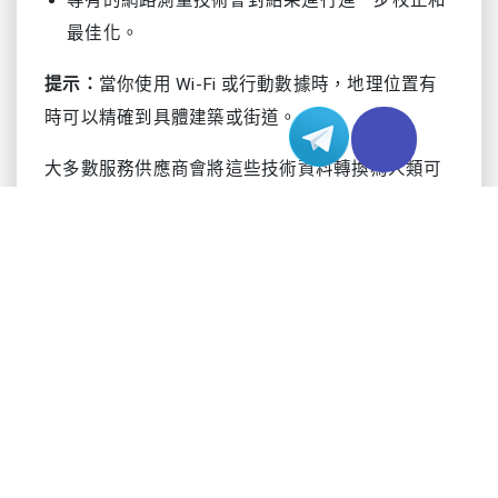
專有的網路測量技術會對結果進行進一步校正和
最佳化。
提示：
當你使用 Wi‑Fi 或行動數據時，地理位置有
時可以精確到具體建築或街道。
大多數服務供應商會將這些技術資料轉換為人類可
讀的資訊。你可以看到諸如國家、地區、城市、郵
遞區號，甚至連線速度等細節。下面的表格展示了
透過 IP 查詢可能獲得的資訊類型：
資訊組
說明
成
顯示所屬國家，例如美國、日本或
國家
香港