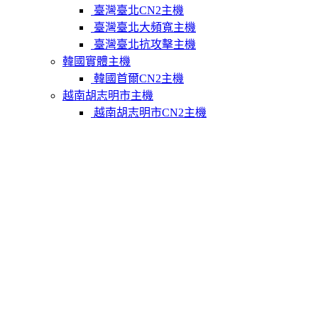
臺灣臺北CN2主機
臺灣臺北大頻寬主機
臺灣臺北抗攻擊主機
韓國實體主機
韓國首爾CN2主機
越南胡志明市主機
越南胡志明市CN2主機
柬埔寨實體主機
柬埔寨金邊CN2主機
關於我們
聯繫Varidata
支付方式
Varidata官方博客
服務條款
知識庫
FAQ
購物車
免費測試