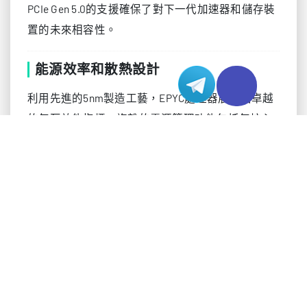
PCIe Gen 5.0的支援確保了對下一代加速器和儲存裝
置的未來相容性。
能源效率和散熱設計
利用先進的5nm製造工藝，EPYC處理器展現出卓越
的每瓦效能指標。複雜的電源管理功能包括每核心
電壓控制和自適應電源狀態，在不同訓練工作負載
下實現最佳能源利用。該平台的Precision Boost技術
根據工作負載需求和散熱空間動態調整頻率，確保
在保持效率的同時實現最大效能。EPYC的散熱設計
包含先進的散熱技術，包括：
– 優化的晶片布局以獲得更好的熱分佈
– 增強的供電網路設計