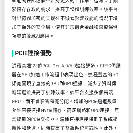
統能夠在記憶體中維持更大的工作集。這減少了頻
繁儲存存取的需求，提高了整體訓練效率。該平台
對記憶體加密的支援在不顯著影響效能的情況下增
加了額外的安全層，使其非常適合金融和醫療保健
領域的敏感AI應用。
PCIE連接優勢
憑藉高達128條PCIe Gen 4.0/5.0連接通道，EPYC伺服
器在GPU加速工作流程中表現出色。這種豐富的I/O
頻寬實現了直接的GPU到GPU通訊，減少了資料傳
輸延遲並提高了訓練效率。該平台支援多個高端
GPU，而不會影響頻寬分配。增加的PCIe通道數量
允許直接連接NVMe儲存、高速網路和GPU連接，無
需複雜的PCIe交換器。這種直接連接降低了系統複
雜性和延遲，同時提高了整體系統可靠性。此外，