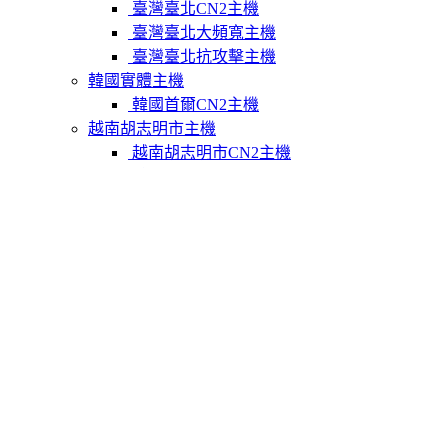
臺灣臺北CN2主機
臺灣臺北大頻寬主機
臺灣臺北抗攻擊主機
韓國實體主機
韓國首爾CN2主機
越南胡志明市主機
越南胡志明市CN2主機
柬埔寨實體主機
柬埔寨金邊CN2主機
關於我們
聯繫Varidata
支付方式
Varidata官方博客
服務條款
知識庫
FAQ
購物車
免費測試