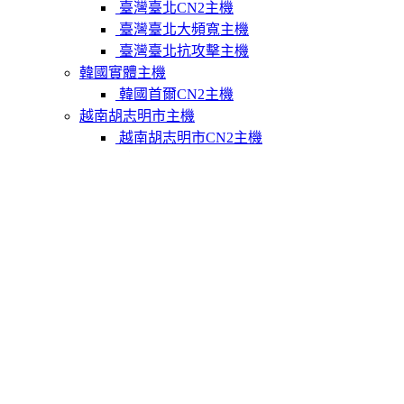
臺灣臺北CN2主機
臺灣臺北大頻寬主機
臺灣臺北抗攻擊主機
韓國實體主機
韓國首爾CN2主機
越南胡志明市主機
越南胡志明市CN2主機
柬埔寨實體主機
柬埔寨金邊CN2主機
關於我們
聯繫Varidata
支付方式
Varidata官方博客
服務條款
知識庫
FAQ
購物車
免費測試