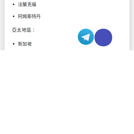
法蘭克福
阿姆斯特丹
亞太地區：
新加坡
日本
澳大利亞
效能最佳化技巧
最大化系統效能涉及幾個關鍵策略：
根據地理位置選擇最佳網關
使用網路路由最佳化工具