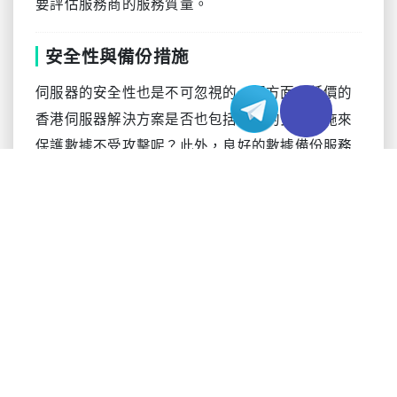
要評估服務商的服務質量。
安全性與備份措施
伺服器的安全性也是不可忽視的一個方面。低價的
香港伺服器解決方案是否也包括強大的安全措施來
保護數據不受攻擊呢？此外，良好的數據備份服務
能夠在發生系統故障時快速恢復數據，減少業務中
斷的風險。
總結
綜上所述，在選擇香港伺服器時，應該綜合考量伺
服器的正規性、費用合理性、配置和性能，以及訪
問速度和穩定性。選擇一家如Varidata這樣的服務提
供商，既能保證服務質量，又能享受到合理的價
格，是確保業務順利進行的明智選擇。