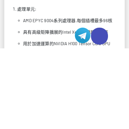
處理單元:
AMD EPYC 9004系列處理器,每個插槽最多96核
具有高級矩陣擴展的Intel Xeon可擴展處理器
用於加速運算的NVIDIA H100 Tensor Core GPU
記憶體架構:
支援ECC的DDR5-4800記憶體
CXL 2.0記憶體擴展技術
具有基於機器學習預取的分層快取結構
互聯技術:
400Gbps InfiniBand NDR網路
具有128GB/s雙向頻寬的PCIe Gen 5