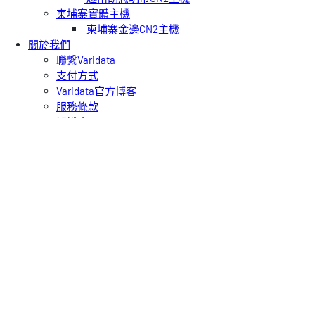
柬埔寨實體主機
柬埔寨金邊CN2主機
關於我們
聯繫Varidata
支付方式
Varidata官方博客
服務條款
知識庫
FAQ
購物車
免費測試
USD
CNY
HKD
繁
EN
简
Varidata 新聞資訊