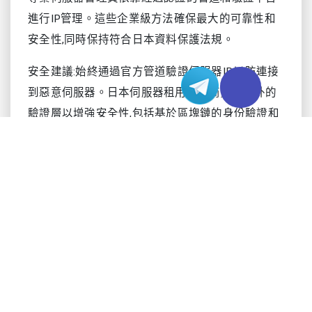
進行IP管理。這些企業級方法確保最大的可靠性和
安全性,同時保持符合日本資料保護法規。
安全建議:始終通過官方管道驗證伺服器IP,以防連接
到惡意伺服器。日本伺服器租用提供商實施額外的
驗證層以增強安全性,包括基於區塊鏈的身份驗證和
即時威脅監控。
Mojang身份驗證系統
支援生物辨識的高級多因素身份驗證協定
基於區塊鏈的驗證系統(2025年引入)
具有智慧擴展的API速率限制
日語環境特定的安全實現
即時伺服器狀態監控和警報