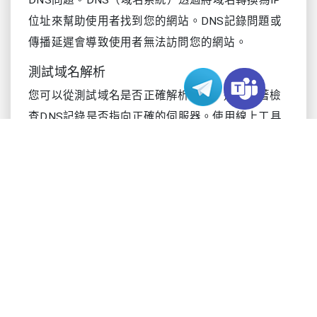
DNS問題。DNS（域名系統）透過將域名轉換為IP
位址來幫助使用者找到您的網站。DNS記錄問題或
傳播延遲會導致使用者無法訪問您的網站。
測試域名解析
您可以從測試域名是否正確解析開始。這意味著檢
查DNS記錄是否指向正確的伺服器。使用線上工具
查看您的DNS變更是否已在全球範圍內傳播。這些
工具可幫助您確定問題是出在DNS還是其他方面。
工具
描述
顯示DNS記錄變更在全球
Whatsmydns.net
範圍內的傳播情況。
GSuite工具箱中
檢查DNS並診斷問題，但