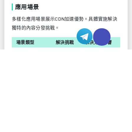
應用場景
多樣化應用場景展示CDN加速優勢。具體實施解決
獨特的內容分發挑戰。
場景類型
解決挑戰
解決方案影響
靜態內容
分發速度
載入時間減少
影片串流媒體
緩衝管理
流暢播放
API分發
回應時間
服務效率
常見應用
網站加速
媒體分發
軟體交付