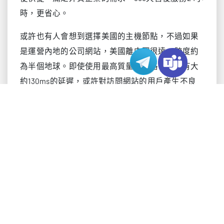
時，更省心。
或許也有人會想到選擇美國的主機節點，不過如果
是運營內地的公司網站，美國離中國很遠，跨度約
為半個地球。即使使用最高質量的線路，也會有大
約130ms的延遲，或許對訪問網站的用戶產生不良
的體驗。如果你想在速度上追求極致，選擇香港
CN2主機或香港大頻寬主機就是一個非常好的選
擇。
租用台灣主機的這些好處你都知道嗎？
2022-08-19
為什麼大家跨境電商或者加速器都用香港主機呢?
2022-08-23