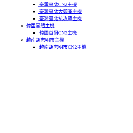
臺灣臺北CN2主機
臺灣臺北大頻寬主機
臺灣臺北抗攻擊主機
韓國實體主機
韓國首爾CN2主機
越南胡志明市主機
越南胡志明市CN2主機
柬埔寨實體主機
柬埔寨金邊CN2主機
關於我們
聯繫Varidata
支付方式
Varidata官方博客
服務條款
知識庫
FAQ
購物車
免費測試