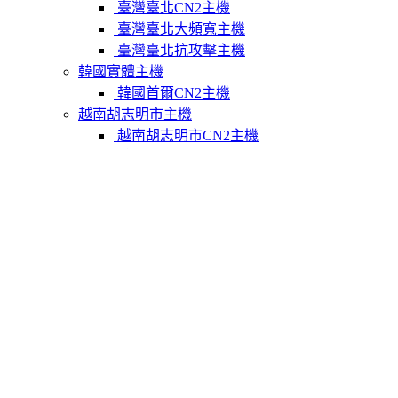
臺灣臺北CN2主機
臺灣臺北大頻寬主機
臺灣臺北抗攻擊主機
韓國實體主機
韓國首爾CN2主機
越南胡志明市主機
越南胡志明市CN2主機
柬埔寨實體主機
柬埔寨金邊CN2主機
關於我們
聯繫Varidata
支付方式
Varidata官方博客
服務條款
知識庫
FAQ
購物車
免費測試