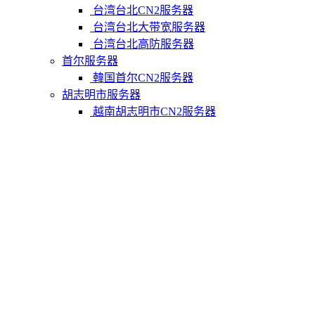
台湾台北CN2服务器
台湾台北大带宽服务器
台湾台北高防服务器
首尔服务器
韓国首尔CN2服务器
胡志明市服务器
越南胡志明市CN2服务器
柬埔寨金边服务器
柬埔寨金边CN2服务器
关于我们
联系Varidata
支付方式
Varidata博客
服务条款
知识库
FAQ
购物车
免费测试