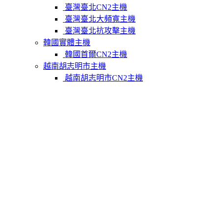
臺灣臺北CN2主機
臺灣臺北大頻寬主機
臺灣臺北抗攻擊主機
韓國實體主機
韓國首爾CN2主機
越南胡志明市主機
越南胡志明市CN2主機
柬埔寨實體主機
柬埔寨金邊CN2主機
關於我們
聯繫Varidata
支付方式
Varidata官方博客
服務條款
知識庫
FAQ
購物車
免費測試