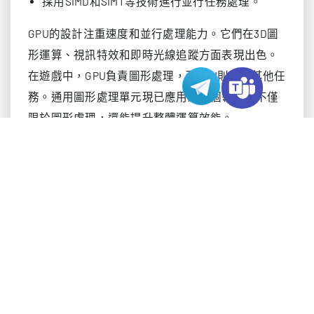
採用SIMD和SIMT等技術進行並行任務處理。
GPU的設計注重速度和並行處理能力。它們在3D圖
形運算、視訊特效和即時光線追蹤方面表現出色。
在遊戲中，GPU負責圖形處理，而CPU則處理其他任
務。通用圖形處理單元現已應用於多個領域，不僅
限於圖形處理，還能提升整體運算效能。
GPGPU
GPGPU指的是將圖形處理單元用於圖形處理之外的
用途。它讓GPU能夠協助處理科學、醫療和金融領
域的問題。根據維基百科和英特爾的說法，GPGPU
是一個軟體概念，它利用GPU的運算能力進行各種
通用運算，而不僅僅是圖形處理。
GPGPU需要特殊的工具支援，如CUDA和OpenCL。
這些工具幫助開發人員為GPU編寫程式碼。通用圖