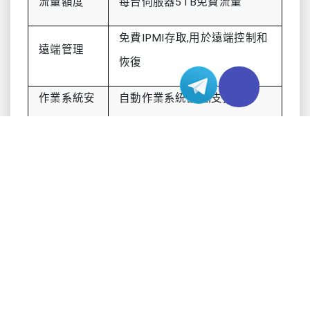
流量額度
每台伺服器5TB免費流量
免費IPMI存取,用於遠端控制和
遠端管理
恢復
作業系統安
自動作業系統設定,支援自訂
裝
ISO
伺服器啟用
付款後即時或快速部署
技術支援
24/7專家協助,快速回應
網路連接
高速,全球網路,低延遲
這些伺服器使用最新硬體。許多配備英特爾至強處
理器和NVIDIA RTX 4090或RTX 5090等GPU。這些
GPU有助於處理複雜的AI工作。資料中心採用嚴格