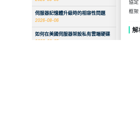
遊
伺服器記憶體升級時的相容性問題
遊戲
2026-08-06
即
如何在美國伺服器架設私有雲端硬碟
2026-08-05
U
2026 香港伺服器：CentOS 與 Debian
定
系統比較
突
2026-08-05
對美
伺服器 ECC 記憶體錯誤增加時會發生
什麼
線」
2026-08-05
美
入站標籤無資料的原因與解決辦法
2026-08-04
1.
評估