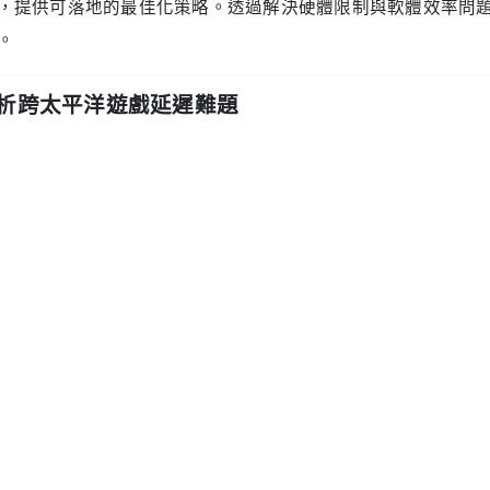
戲最佳化相關的網路架構基礎
流量與一般網路流量存在三大核心差異：
時資料依賴性：玩家位置、操作指令等更新需滿足50毫秒以內的往
DP協定主導性：與TCP協定「可靠但緩慢」的傳輸特性不同，UD
性至關重要
發流量模式：戰鬥場景中會出現資料突發峰值，對頻寬與路由架構
國玩家而言，伺服器租用的最優選址是西海岸——此處到亞洲資
（TPE）等海底光纖直連，矽谷、西雅圖等地的伺服器租用服務，
國伺服器租用的硬體層最佳化
 選擇低延遲基礎架構
伺服器租用供應商時，需優先關注以下技術參數：