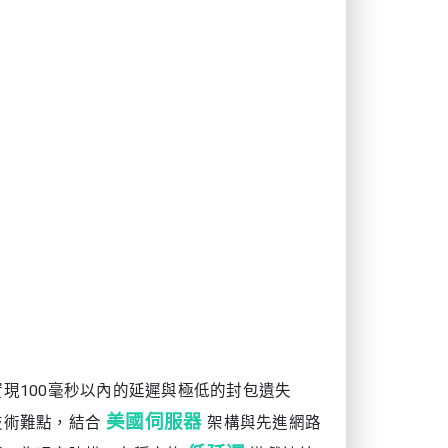
現100毫秒以內的延遲與極低的封包遺失
美國伺服器
技術難點，結合
架構與先進網路
低延遲
題，為玩家建構一套穩定的
遊戲連線
，西海岸則為80-100毫秒
可預測的資料包抖動與3%-5%的封包遺失率
敏感，需嚴格的服務品質（QoS）管理
關鍵操作。在探討解決方案前，我們先梳理相