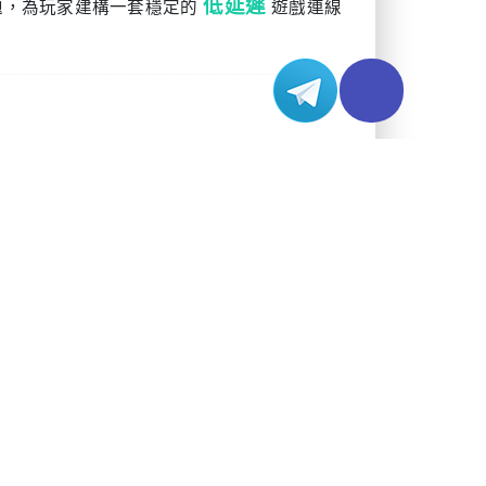
返延遲
P優先保障速度，錯誤校正機制極簡，因此網路穩
構成壓力
料中心的實體距離更短。得益於「跨太平洋快
相比東海岸可實現30%-40%的延遲降低。