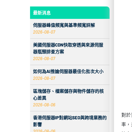
對於
最新消息
率，
協定
伺服器峰值頻寬與基準頻寬詳解
框架
2026-08-07
美國伺服器CDN快取穿透與來源伺服
解
器瓶頸排查方案
2026-08-07
美國
如何為AI推論伺服器最佳化批次大小
實
2026-08-07
傳
區塊儲存、檔案儲存與物件儲存的核
基
心差異
2026-08-06
這些
香港伺服器IP對網站SEO與跨境業務的
關技
影響
2026-08-06