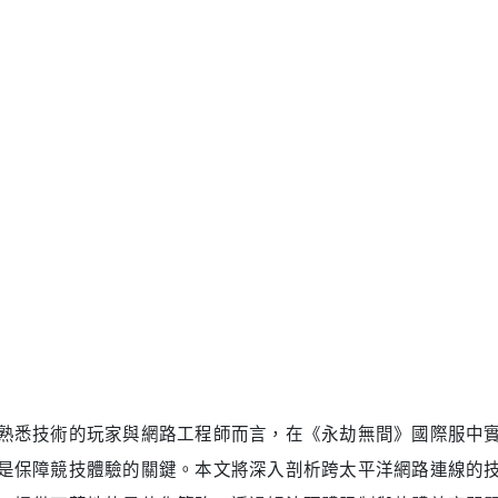
熟悉技術的玩家與網路工程師而言，在《永劫無間》國際服中實
是保障競技體驗的關鍵。本文將深入剖析跨太平洋網路連線的
，提供可落地的最佳化策略。透過解決硬體限制與軟體效率問
。
析跨太平洋遊戲延遲難題
網路使用者連接國際遊戲伺服器時，常面臨三大核心問題：
體距離帶來的固有傳播延遲：美國東海岸連接平均延遲120-150毫秒
統網際網路服務供應商（ISP）網路路由不合理，高峰時段易出現不
於UDP協定的遊戲流量存在協定效率問題——UDP對延遲波動高度
因素疊加會導致輸入延遲，進而影響鉤鎖精準度、連招銜接等
術基礎。