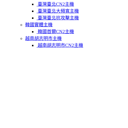
臺灣臺北CN2主機
臺灣臺北大頻寬主機
臺灣臺北抗攻擊主機
韓國實體主機
韓國首爾CN2主機
越南胡志明市主機
越南胡志明市CN2主機
柬埔寨實體主機
柬埔寨金邊CN2主機
關於我們
聯繫Varidata
支付方式
Varidata官方博客
服務條款
知識庫
FAQ
購物車
免費測試