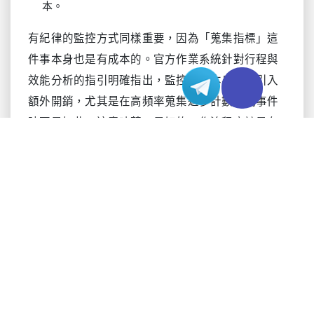
本。
有紀律的監控方式同樣重要，因為「蒐集指標」這
件事本身也是有成本的。官方作業系統針對行程與
效能分析的指引明確指出，監控工具本身也會引入
額外開銷，尤其是在高頻率蒐集過多計數器或事件
時更是如此。這意味著，最好的工作流程應該是有
選擇的、有目的的，並且圍繞明確的診斷問題展
開，而不是盲目地堆積大量指標。
先定義清楚監控目標
在打開終端機或效能主控台之前，首先要明確你到
底在追蹤什麼。「這個 Agent 很重」並不是一個有
價值的說法。你需要知道它的行程身分、執行模
型、取樣視窗以及影響範圍。有些 Agent 以單一常