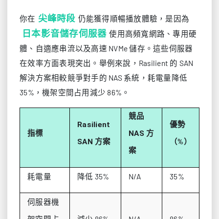
尖峰時段
你在
仍能獲得順暢播放體驗，是因為
日本影音儲存伺服器
使用高頻寬網路、專用硬
體、自適應串流以及高速 NVMe 儲存。這些伺服器
在效率方面表現突出。舉例來說，Rasilient 的 SAN
解決方案相較競爭對手的 NAS 系統，耗電量降低
35%，機架空間占用減少 86%。
競品
Rasilient
優勢
指標
NAS 方
SAN 方案
（%）
案
耗電量
降低 35%
N/A
35%
伺服器機
架空間占
減少 86%
N/A
86%