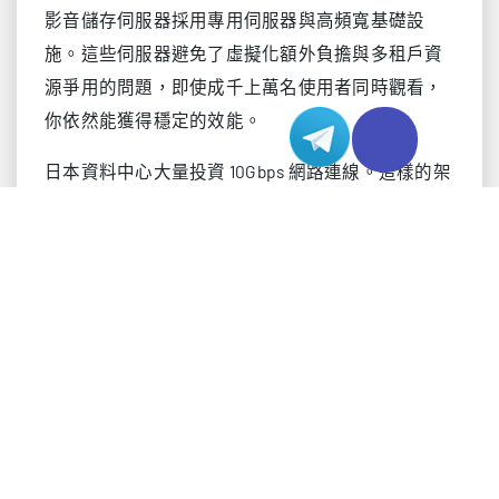
影音儲存伺服器採用專用伺服器與高頻寬基礎設
施。這些伺服器避免了虛擬化額外負擔與多租戶資
源爭用的問題，即使成千上萬名使用者同時觀看，
你依然能獲得穩定的效能。
日本資料中心大量投資 10Gbps 網路連線。這樣的架
構支援遊戲、串流等高流量應用。搭配優質的亞太
（APAC）專線，你在亞洲各地特別能感受到超低延
遲。這套網路設計確保日本及周邊地區的使用者都
能享有快速存取與無縫體驗。
特性
說明
為遊戲伺服器、串流平台與高流
10Gbps 網
量應用而打造的高頻寬基礎設
路連線
施。