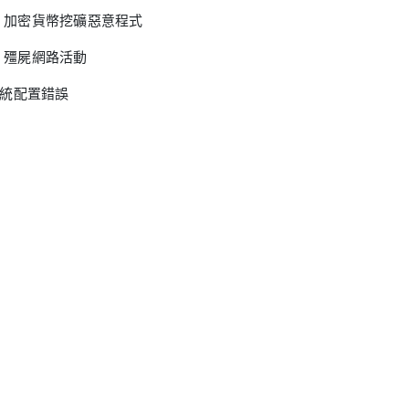
加密貨幣挖礦惡意程式
殭屍網路活動
統配置錯誤
CDN路由問題
頻寬限制配置不當
快取失效問題
速診斷流程
始系統分析
執行 `netstat -ntu | awk ‘{print $5}’ | cut -d: -f1 | sort | uniq -c | s
使用 `iftop` 或 `nethogs` 監控即時頻寬使用情況
使用 `top` 和 `htop` 檢查系統負載