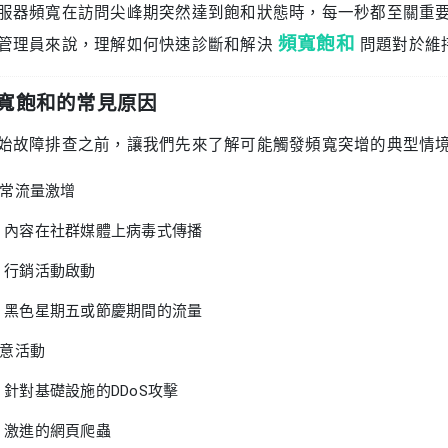
服器頻寬在訪問尖峰期突然達到飽和狀態時，每一秒都至關重
頻寬飽和
管理員來說，理解如何快速診斷和解決
問題對於維
寬飽和的常見原因
始故障排查之前，讓我們先來了解可能觸發頻寬突增的典型情
常流量激增
內容在社群媒體上病毒式傳播
行銷活動啟動
黑色星期五或節慶期間的流量
意活動
針對基礎設施的DDoS攻擊
激進的網頁爬蟲