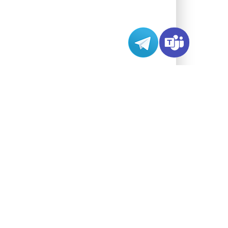
ort -n`