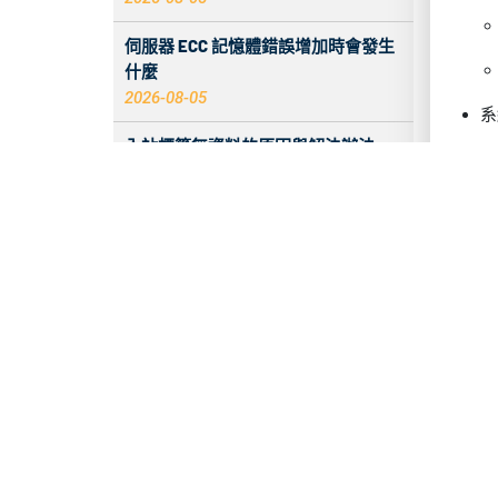
伺服器 ECC 記憶體錯誤增加時會發生
什麼
2026-08-05
系
入站標籤無資料的原因與解決辦法
2026-08-04
如何為香港伺服器斷線故障建置免費
Telegram故障通知
2026-08-04
快
多應用程式伺服器的公平記憶體分配
2026-08-04
初
美國資料中心中 HE、GTT、NTT 與
CN2 網路線路的差異
2026-08-03