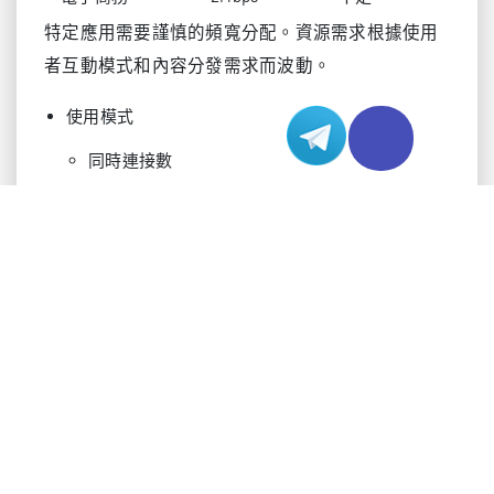
特定應用需要謹慎的頻寬分配。資源需求根據使用
者互動模式和內容分發需求而波動。
使用模式
同時連接數
尖峰時段流量
內容大小變化
互動功能
最佳化策略
策略性最佳化使頻寬約束下的效率最大化。特定技
術的實施有助於有效管理有限頻寬。
策略
影響
效果