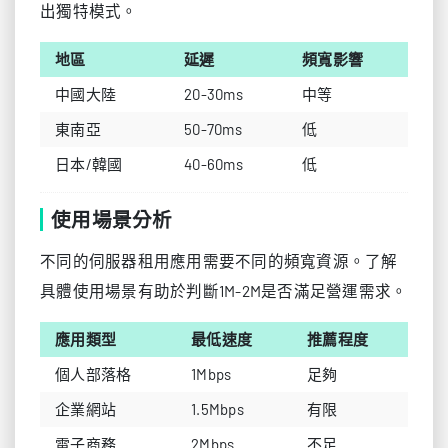
出獨特模式。
地區
延遲
頻寬影響
中國大陸
20-30ms
中等
東南亞
50-70ms
低
日本/韓國
40-60ms
低
使用場景分析
不同的伺服器租用應用需要不同的頻寬資源。了解
具體使用場景有助於判斷1M-2M是否滿足營運需求。
應用類型
最低速度
推薦程度
個人部落格
1Mbps
足夠
企業網站
1.5Mbps
有限
電子商務
2Mbps
不足