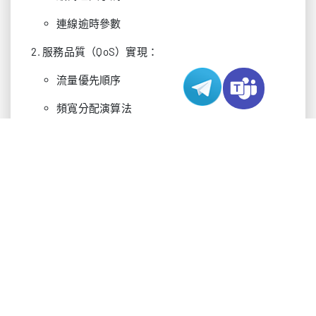
連線逾時參數
服務品質（QoS）實現：
流量優先順序
頻寬分配演算法
擁塞管理協定
效能分析：頻寬與併發
實證測試顯示，在相同頻寬分配下，不同網路線路
的併發連線支援能力存在顯著差異：
線路類
最大併發連
穩定性
頻寬
型
線數
指數
CN2