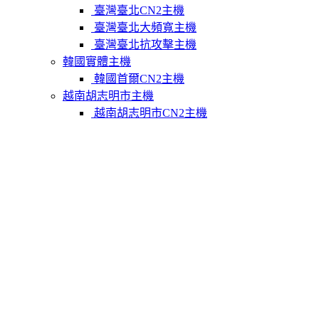
臺灣臺北CN2主機
臺灣臺北大頻寬主機
臺灣臺北抗攻擊主機
韓國實體主機
韓國首爾CN2主機
越南胡志明市主機
越南胡志明市CN2主機
柬埔寨實體主機
柬埔寨金邊CN2主機
關於我們
聯繫Varidata
支付方式
Varidata官方博客
服務條款
知識庫
FAQ
購物車
免費測試