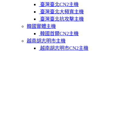
臺灣臺北CN2主機
臺灣臺北大頻寬主機
臺灣臺北抗攻擊主機
韓國實體主機
韓國首爾CN2主機
越南胡志明市主機
越南胡志明市CN2主機
柬埔寨實體主機
柬埔寨金邊CN2主機
關於我們
聯繫Varidata
支付方式
Varidata官方博客
服務條款
知識庫
FAQ
購物車
免費測試