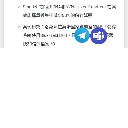
SmartNIC加速RDMA和NVMe-over-Fabrics，在高
效能運算叢集中減少50%的儲存延遲
案例研究：洛斯阿拉莫斯國家實驗室的ABoF儲存
系統使用BlueField DPU，實現比傳統x86伺服器
快30倍的檔案I/O
CPU週期回收
DPU卸載作業系統核心任務（如中斷處理和記憶
體管理），釋放40-60%的CPU核心用於應用工作
負載
在虛擬化環境中，SmartNIC通過SR-IOV和OVS加
速將CPU利用率降低70%
安全性與隔離性
基於硬體的信任根確保安全啟動和韌體更新