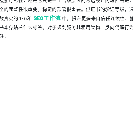
中，采用多语言路由，在负载均衡层终止TLS，并通过多个子
是其中一层。真正影响可发现性的，是加密链路是否从第一个
定且一致，以及爬虫看到的每一个URL是否都有清晰统一的规
SL证书等级究竟意味着什么
们谈论证书“等级”时，通常指的是签发时采用的验证模型。简
上，而不是HTTPS所承担的基础加密目标本身。证书的作用，
流程决定的是，签发机构在发证前做了多少身份校验。从工程
一个可以单独拿来做搜索优化的策略按钮。
证明申请者对域名拥有控制权，通常已足以满足标准网站
名验证：
增加企业主体身份核验，更适合正式的公司官网或商务站
织验证：
采用更严格的身份审核，但对爬虫而言，并不会因此形成
展验证：
议层面看，用户与爬虫真正关心的是TLS会话是否有效、主机