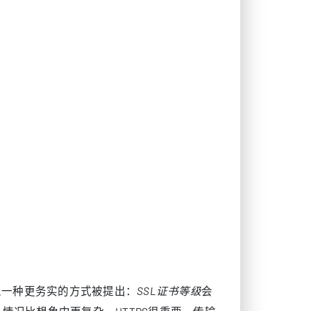
以一种更务实的方式被提出：
SSL证书等级
会
况比想象中更复杂。HTTPS很重要。传输
通常并不是很多人期待中的那个排名杠杆。在
抓取稳定性以及更安全的内容交付路径，而不
为以及边缘安全策略的人来说，理解这一点尤
S，排名就会提升。这样的表述并不完整。搜
体验。HTTPS的确有帮助，因为它可以减
的基础环境，但它并不会神奇地掩盖内容薄
指出，排名来自多个系统的共同作用，而不是某
面。一个站点可能部署在区域性的服务器租用