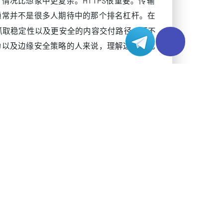
域名分发静态资源。在这样的环境里，证书质
字节到最后一个资源都被正确部署，重定向是
范版本。
单来说，不同等级的差异，更多体现在身份验证
是让站点建立一个经过认证且加密的会话；而
视角看，这首先是安全与信任层面的选择，而
交付场景。
点。
一种本质不同的加密隧道。
名是否匹配、证书链是否可信，以及不安全的