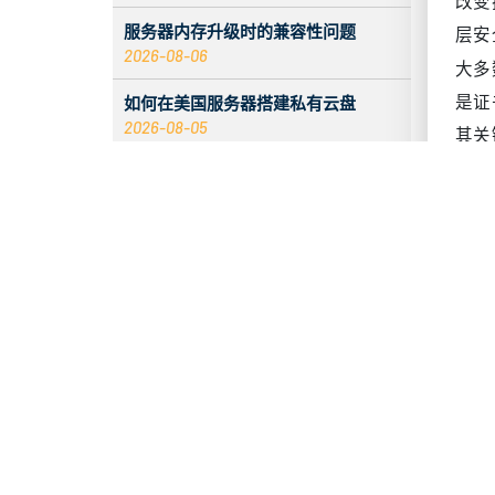
环境
服务器内存升级时的兼容性问题
量只
2026-08-06
否确
如何在美国服务器搭建私有云盘
2026-08-05
S
2026 香港服务器：CentOS 与 Debian
当人
系统对比
流程
2026-08-05
验证
服务器 ECC 内存错误增加时会发生什
不是
么
2026-08-05
域
入站标签无数据的原因与解决办法
组
2026-08-04
扩
从协