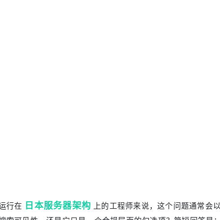
日本服务器架构
运行在
上的工程师来说，这个问题通常会
搜索可见性，还是它只是一个合规层面的勾选项？简短回答是：情
全的完整性很重要。稳定的部署很重要。但证书的验证等级，
SEO工作流
数真实的GEO和
中，提升更多来自信任连续性、
书本身贴着什么标签。对于规划服务器租用架构、反向代理行
键。
什么这个话题对技术团队很重要
搜索与安全的讨论，常常会被简化成一条二元规则：装上HTTP
统评估的是多个维度，包括内容价值、相关性、可访问性以及用户
问摩擦、避免浏览器安全警告，并为数据传输建立一个更安全
渲染缓慢或信息架构混乱等问题。Google自己的文档也明确
孤立信号。
面向日本市场的网站来说，这个问题会更加偏向运维与工程层